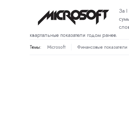
За
I
сум
сло
квартальные показатели годом ранее.
Темы:
Microsoft
Финансовые показатели