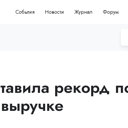
События
Новости
Журнал
Форум
ставила рекорд п
 выручке