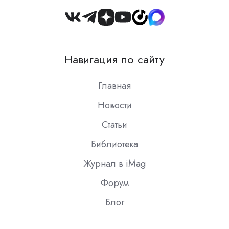
Join
us
on
Навигация по сайту
Slack
Главная
Новости
Статьи
Библиотека
Журнал в iMag
Форум
Блог