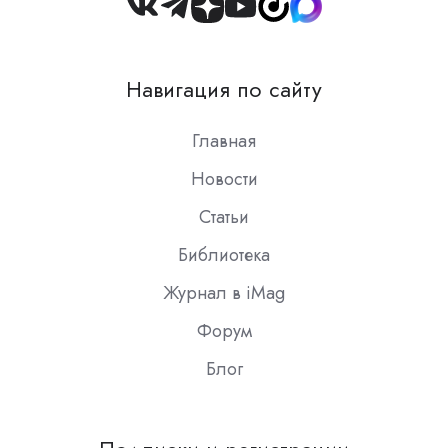
Join
us
on
Навигация по сайту
Slack
Главная
Новости
Статьи
Библиотека
Журнал в iMag
Форум
Блог