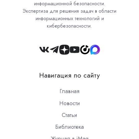
информационной безопасности.
Экспертиза для решения задач в области
информационных технологий и
кибербезопасности.
Join
us
on
Навигация по сайту
Slack
Главная
Новости
Статьи
Библиотека
Журнал в iMag