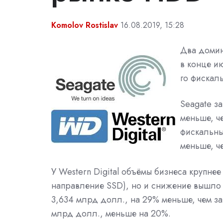
Komolov Rostislav
16.08.2019, 15:28
Два доми
в конце ию
го фискал
Seagate з
меньше, ч
фискальны
меньше, че
У Western Digital объёмы бизнеса крупне
направление SSD), но и снижение вышло б
3,634 млрд долл., на 29% меньше, чем за то
млрд долл., меньше на 20%.