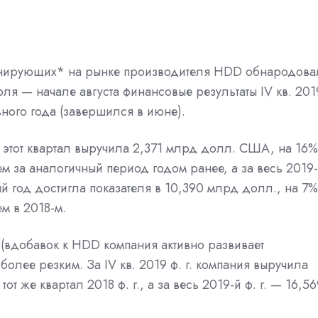
нирующих* на рынке производителя HDD обнародова
ля — начале августа финансовые результаты IV кв. 201
ьного года (завершился в июне).
а этот квартал выручила 2,371 млрд долл. США, на 16%
ем за аналогичный период годом ранее, а за весь 2019
й год достигла показателя в 10,390 млрд долл., на 7%
м в 2018-м.
е (вдобавок к HDD компания активно развивает
олее резким. За IV кв. 2019 ф. г. компания выручила
т же квартал 2018 ф. г., а за весь 2019-й ф. г. — 16,56