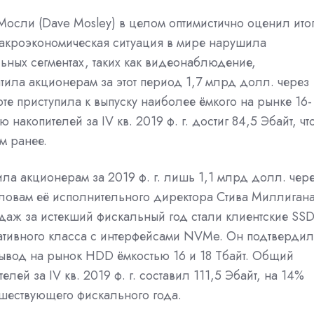
осли (Dave Mosley) в целом оптимистично оценил ито
макроэкономическая ситуация в мире нарушила
ьных сегментах, таких как видеонаблюдение,
ила акционерам за этот период 1,7 млрд долл. через
те приступила к выпуску наиболее ёмкого на рынке 16-
акопителей за IV кв. 2019 ф. г. достиг 84,5 Эбайт, чт
м ранее.
тила акционерам за 2019 ф. г. лишь 1,1 млрд долл. чер
ловам её исполнительного директора Стива Миллиган
одаж за истекший фискальный год стали клиентские SS
ативного класса с интерфейсами NVMe. Он подтвердил
 вывод на рынок HDD ёмкостью 16 и 18 Тбайт. Общий
лей за IV кв. 2019 ф. г. составил 111,5 Эбайт, на 14%
шествующего фискального года.