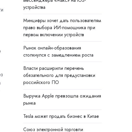
мессенджера «Макс» на iOS-
устройства
ги
Минцифры хочет дать пользователям
право выбора ИИ-помощника при
первом включении устройств
Рынок онлайн-образования
о
столкнулся с замедлением роста
Власти расширили перечень
ез
обязательного для предустановки
а
российского ПО
D
Выручка Apple превзошла ожидания
рынка
Tesla может продать бизнес в Китае
Союз электронной торговли