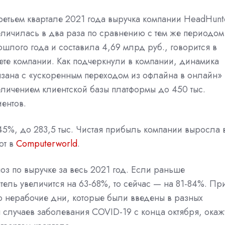
третьем квартале 2021 года выручка компании HeadHunt
еличилась в два раза по сравнению с тем же периодом
ошлого года и составила 4,69 млрд руб., говорится в
чете компании. Как подчеркнули в компании, динамика
язана с «ускоренным переходом из офлайна в онлайн»
еличением клиентской базы платформы до 450 тыс.
иентов.
45%, до 283,5 тыс. Чистая прибыль компании выросла 
ют в
Computerworld
.
з по выручке за весь 2021 год. Если раньше
атель увеличится на 63-68%, то сейчас — на 81-84%. Пр
о нерабочие дни, которые были введены в разных
я случаев заболевания COVID-19 с конца октября, окаж