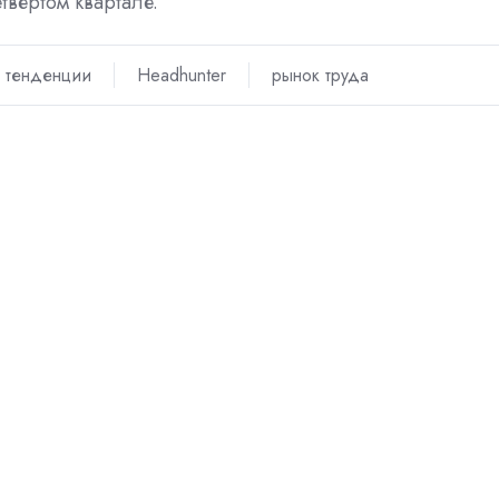
твертом квартале.
 тенденции
Headhunter
рынок труда