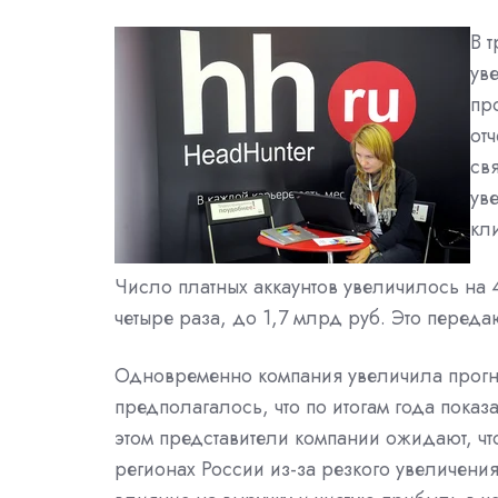
В 
ув
пр
от
св
ув
кл
Число платных аккаунтов увеличилось на 
четыре раза, до 1,7 млрд руб. Это переда
Одновременно компания увеличила прогно
предполагалось, что по итогам года показ
этом представители компании ожидают, чт
регионах России из-за резкого увеличени