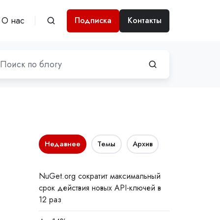
О нас
Подписка
Контакты
Недавнее
Темы
Архив
NuGet.org сократит максимальный
срок действия новых API-ключей в
12 раз