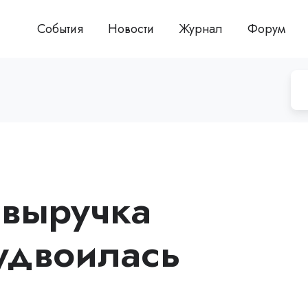
События
Новости
Журнал
Форум
 выручка
удвоилась