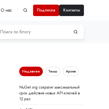
О нас
Подписка
Контакты
Недавнее
Темы
Архив
NuGet.org сократит максимальный
срок действия новых API-ключей в
12 раз