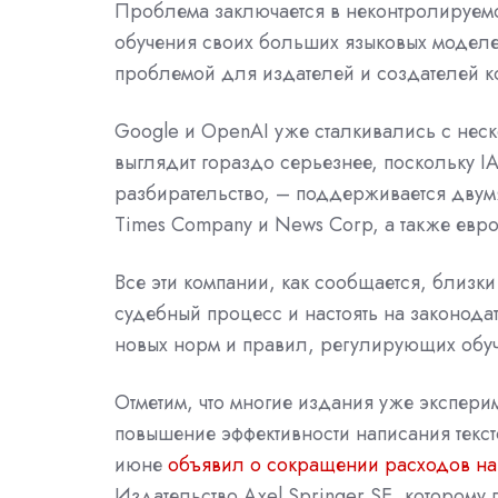
Проблема заключается в неконтролируемо
обучения своих больших языковых моделе
проблемой для издателей и создателей ко
Google
и
OpenAI
уже сталкивались с нес
выглядит гораздо серьезнее, поскольку 
разбирательство, – поддерживается дву
Times
Company и News Corp, а также евр
Все эти компании, как сообщается, близк
судебный процесс и настоять на законода
новых норм и правил, регулирующих обу
Отметим, что многие издания уже экспер
повышение эффективности написания текст
июне
объявил о сокращении расходов на
Издательство Axel Springer SE, которому 