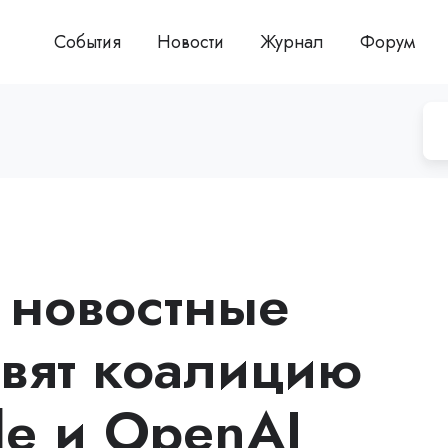
События
Новости
Журнал
Форум
 новостные
овят коалицию
le и OpenAI