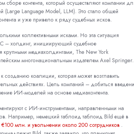
м сборе контента, который осуществляют компании дл
й (Large Language Model,
LLM). Это стало общей
нтента и уже привело к ряду судебных исков.
колькими коллективными исками. Но эта ситуация
IAC – холдинг, инициирующий судебное
мя крупными медиахолдингами,
The New York
опейским многонациональным издателем Axel Springer.
и к созданию коалиции, которая может возглавить
тельных действиях. Цель компаний – добиться введен
чение ИИ-моделей на основе медиаконтента.
иментируют с ИИ-инструментами, направленными на
ов. Например, немецкий таблоид таблоид Bild ещё в
 €100 млн. и увольнении около 200 сотрудников
.
принадлежит Bild, также заявило, что планирует