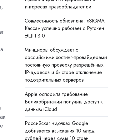
а,
интересах правообладателей
Совместимость обновлена: «SIGMA
Касса» успешно работает с Рутокен
ет
ЭЦП 3.0
да
Минцифры обсуждает с
российскими хостинг-провайдерами
постоянную проверку разрешённых
IP-адресов и быстрое отключение
подозрительных серверов
Apple оспорила требование
Великобритании получить доступ к
и
данным iCloud
ак
Российская «дочка» Google
е
добивается взыскания 10 млрд
рублей через суды 10 стран