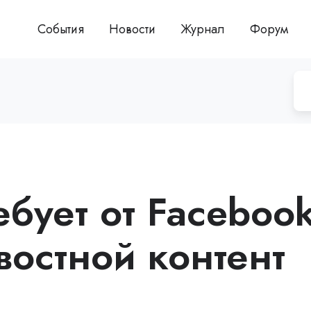
События
Новости
Журнал
Форум
бует от Faceboo
востной контент