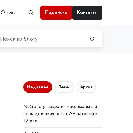
О нас
Подписка
Контакты
Недавнее
Темы
Архив
NuGet.org сократит максимальный
срок действия новых API-ключей в
12 раз