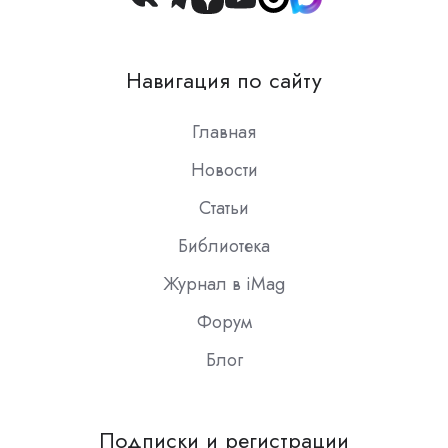
Join
us
on
Навигация по сайту
Slack
Главная
Новости
Статьи
Библиотека
Журнал в iMag
Форум
Блог
Подписки и регистрации