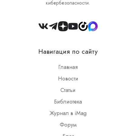
кибербезопасности.
Join
us
on
Навигация по сайту
Slack
Главная
Новости
Статьи
Библиотека
Журнал в iMag
Форум