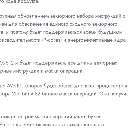
о кода продукта.
 крупным обновлением векторного набора инструкций с
чен для обеспечения единого сходного векторного
ntel и поэтому будет поддерживаться всеми будущими
зводительности (P-cores) и энергоэффективные ядра 
VX-512 и будет поддерживать все длины векторных
лярные инструкции и маски операций.
сия AVX10, которая будет общей для всех процессоров
ктора 256 бит и 32-битные маски операций. Она получит
ных регистров маски операций также будет
P-core «в тяжёлых векторных вычислительных