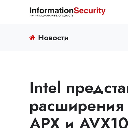
Новости
Intel предст
расширения 
APX и AVX1