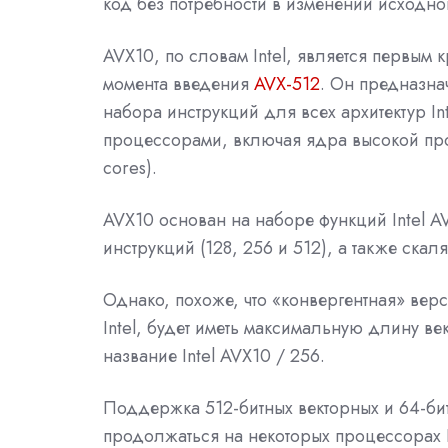
код без потребности в изменении исходног
AVX10, по словам Intel, является первым
момента введения
AVX-512
. Он предназна
набора инструкций для всех архитектур I
процессорами, включая ядра высокой прои
cores).
AVX10 основан на наборе функций Intel A
инструкций (128, 256 и 512), а также ска
Однако, похоже, что «конвергентная» вер
Intel, будет иметь максимальную длину ве
название Intel AVX10 / 256.
Поддержка 512-битных векторных и 64-бит
продолжаться на некоторых процессорах 