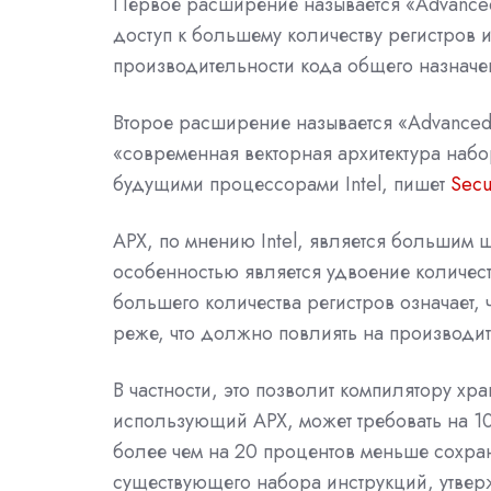
Первое расширение называется «Advanced P
доступ к большему количеству регистров
производительности кода общего назначе
Второе расширение называется «Advanced V
«современная векторная архитектура набо
будущими процессорами Intel, пишет
Secu
APX, по мнению Intel, является большим 
особенностью является удвоение количест
большего количества регистров означает,
реже, что должно повлиять на производит
В частности, это позволит компилятору хра
использующий APX, может требовать на 10
более чем на 20 процентов меньше сохра
существующего набора инструкций, утверж