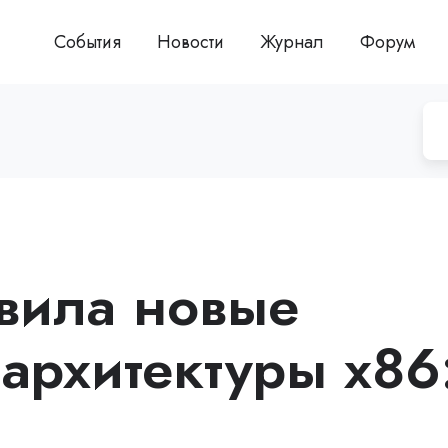
События
Новости
Журнал
Форум
авила новые
архитектуры x86
0