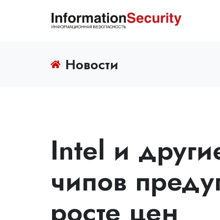
Новости
Intel и друг
чипов преду
росте цен