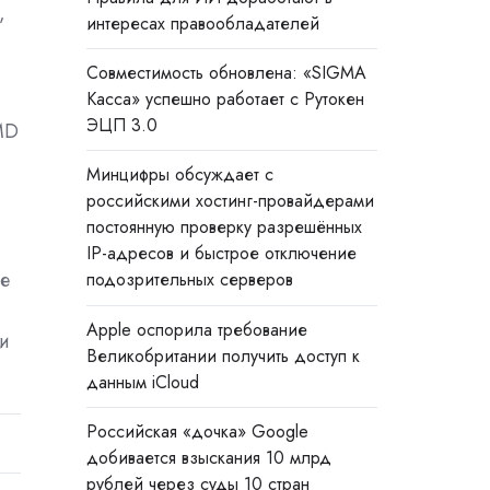
,
интересах правообладателей
Совместимость обновлена: «SIGMA
Касса» успешно работает с Рутокен
ЭЦП 3.0
MD
Минцифры обсуждает с
российскими хостинг-провайдерами
постоянную проверку разрешённых
IP-адресов и быстрое отключение
е
подозрительных серверов
Apple оспорила требование
и
Великобритании получить доступ к
данным iCloud
Российская «дочка» Google
добивается взыскания 10 млрд
рублей через суды 10 стран