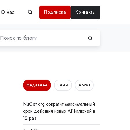
О нас
Подписка
Контакты
Недавнее
Темы
Архив
NuGet.org сократит максимальный
срок действия новых API-ключей в
12 раз