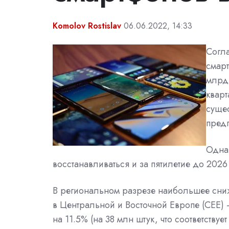
Komolov Rostislav
06.06.2022, 14:33
Согла
смарт
млрд 
кварт
суще
предп
Однак
восстанавливаться и за пятилетие до 2026
В региональном разрезе наибольшее сниж
в Центральной и Восточной Европе (CEE) —
на 11.5% (на 38 млн штук, что соответств