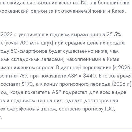
опе ожидается снижение всего на 1%, а в большинстве
хоокеанский регион за исключением Японии и Китая,
 2022 г. увеличатся в годовом выражении на 25.5%
ок (почти 700 млн штук) при средней цене их продаж
 году 5G-смартфонов будет существенно ниже, чем
шими складскими запасами, накопленными в Китае
м снижением спроса. В дальней перспективе (в 2026 г
стигнет 78% при показателе ASP = $440. В то же время
составит $170, а к концу прогнозного периода (2026 г.)
иод, когда показатель ASP подрастал для всех видов
тов и подъёмом цен на них, однако долгосрочная
ех смартфонов в целом, согласно прогнозу IDC,
.