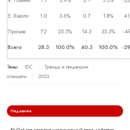
4. Huawei
1.7
5.9%
2.1
5.3%
-2
5. Xiaomi
1.0
3.6%
0.7
1.8%
41
Прочие
7.2
25.3%
14.3
35.3%
-4
Всего
28.3
100.0%
40.3
100.0%
-2
Темы:
IDC
Тренды и тенденции
планшеты
2023
Недавнее
NuGet.org сократит максимальный срок действия