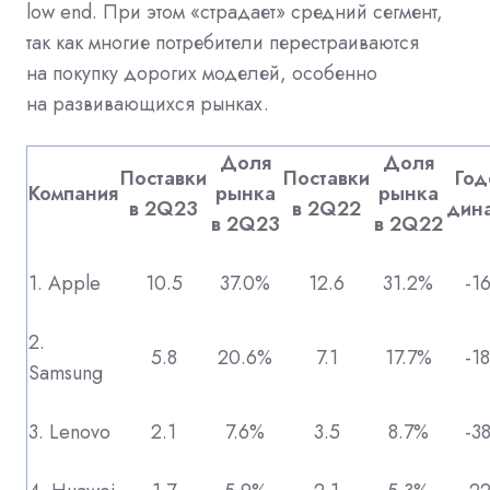
low end. При этом «страдает» средний сегмент,
так как многие потребители перестраиваются
на покупку дорогих моделей, особенно
на развивающихся рынках.
Доля
Доля
Поставки
Поставки
Год
Компания
рынка
рынка
в 2Q23
в 2Q22
дин
в 2Q23
в 2Q22
1. Apple
10.5
37.0%
12.6
31.2%
-1
2.
5.8
20.6%
7.1
17.7%
-1
Samsung
3. Lenovo
2.1
7.6%
3.5
8.7%
-3