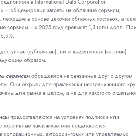
едприятия в International Data Corporation
о» – общемировые затраты на облачные сервисы,
 лежащие в основе цепочки облачных поставок, а так
е сервисы – к 2025 году превысят 1,3 трлн долл. Пр
16,9%.
доступные (публичные), так и выделенные (частные)
ледующим образом.
м сервисам
обращаются не связанные друг с другом
ли. Они открыты для практически неограниченного кру
чены для рынка в целом, а не для какого-то отдельно
исы
предоставляются на условиях подписки или
рпоративным заказчикам они предлагаются
е колокационных, аутсорсинговых или управляемых