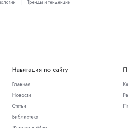
нологии
Тренды и тенденции
Навигация по сайту
П
Главная
К
Новости
Ре
Статьи
П
Библиотека
Журнал в iMag