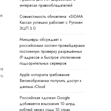
интересах правообладателей
же
Совместимость обновлена: «SIGMA
и
Касса» успешно работает с Рутокен
ЭЦП 3.0
Минцифры обсуждает с
российскими хостинг-провайдерами
постоянную проверку разрешённых
IP-адресов и быстрое отключение
подозрительных серверов
га
Apple оспорила требование
го
Великобритании получить доступ к
данным iCloud
Российская «дочка» Google
добивается взыскания 10 млрд
рублей через суды 10 стран