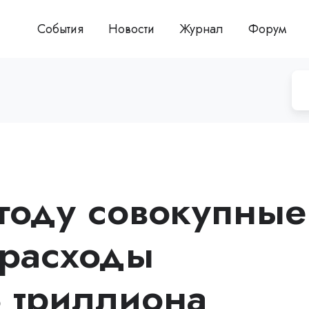
События
Новости
Журнал
Форум
 году совокупные
 расходы
3 триллиона