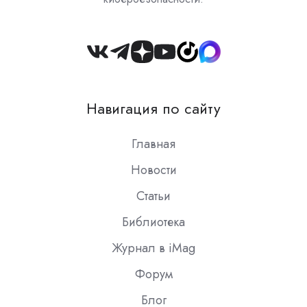
Join
us
on
Навигация по сайту
Slack
Главная
Новости
Статьи
Библиотека
Журнал в iMag
Форум
Блог