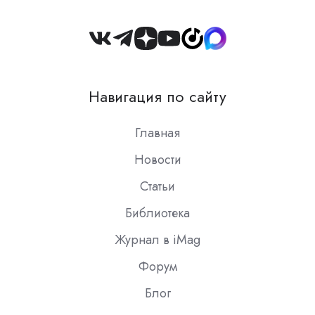
Join
us
on
Навигация по сайту
Slack
Главная
Новости
Статьи
Библиотека
Журнал в iMag
Форум
Блог