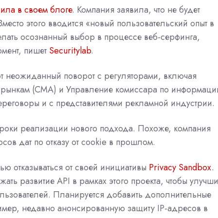
ила в своем блоге
. Компания заявила, что не будет
 Вместо этого вводится «новый пользовательский опыт в
лать осознанный выбор в процессе веб-серфинга,
омент, пишет
Securitylab
.
т неожиданный поворот с регуляторами, включая
и рынкам (CMA) и Управление комиссара по информаци
ереговоры и с представителями рекламной индустрии.
сроки реализации нового подхода. Похоже, компания
ов дат по отказу от cookie в прошлом.
ью отказываться от своей инициативы
Privacy Sandbox
.
ть развитие API в рамках этого проекта, чтобы улучши
льзователей. Планируется добавить дополнительные
имер, недавно анонсированную защиту IP-адресов в