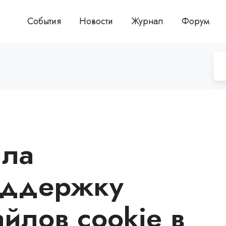
События
Новости
Журнал
Форум
ила
оддержку
йлов cookie в