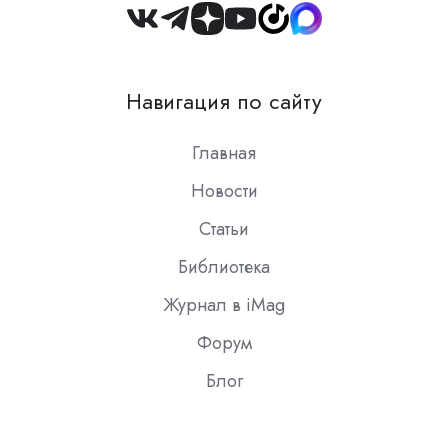
Join
us
on
Навигация по сайту
Slack
Главная
Новости
Статьи
Библиотека
Журнал в iMag
Форум
Блог