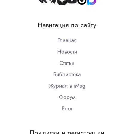
Join
us
on
Навигация по сайту
Slack
Главная
Новости
Статьи
Библиотека
Журнал в iMag
Форум
Блог
Подписки и регистрации