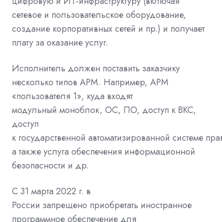
цифровую и
ИТ-инфраструктуру
(включая
сетевое и пользовательское оборудование,
создание корпоративных сетей и пр.) и получает
плату за оказание услуг.
Исполнитель должен поставить заказчику
несколько типов АРМ. Например, АРМ
«пользователя 1», куда входят
модульный
моноблок,
ОС, ПО, доступ к ВКС,
доступ
к
государственной
автоматизированной
системе
пра
а также услуга
обеспечения информационной
безопасности
и др.
С 31 марта 2022 г. в
России
запрещено
приобретать иностранное
программное обеспечение для