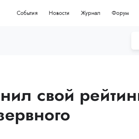
События
Новости
Журнал
Форум
енил свой рейтин
зервного