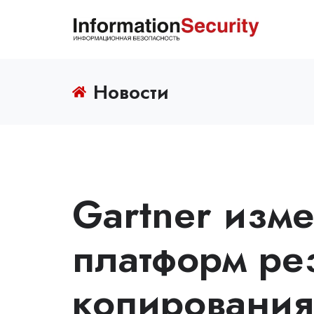
Новости
Gartner изм
платформ ре
копирования