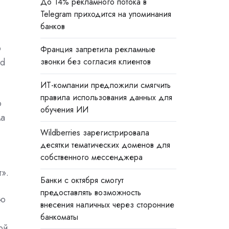
До 14% рекламного потока в
Telegram приходится на упоминания
банков
о
Франция запретила рекламные
rd
звонки без согласия клиентов
ИТ-компании предложили смягчить
правила использования данных для
ю
обучения ИИ
ма
Wildberries зарегистрировала
десятки тематических доменов для
собственного мессенджера
».
Банки с октября смогут
предоставлять возможность
ую
внесения наличных через сторонние
банкоматы
ой