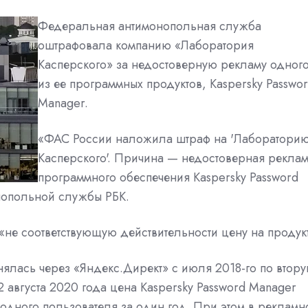
Федеральная антимонопольная служба
оштрафовала компанию «Лаборатория
Касперского» за недостоверную рекламу одног
из ее программных продуктов, Kaspersky Passwo
Manager.
«ФАС России наложила штраф на 'Лаборатори
Касперского'. Причина — недостоверная рекла
программного обеспечения Kaspersky Password
нопольной службы РБК.
не соответствующую действительности цену на продукт
ялась через «Яндекс.Директ» с июля 2018-го по втор
 августа 2020 года цена Kaspersky Password Manager
одного пользователя за один год. При этом в рекламн