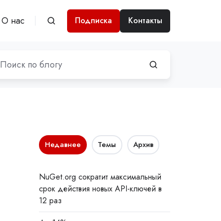
О нас
Подписка
Контакты
Недавнее
Темы
Архив
NuGet.org сократит максимальный
срок действия новых API-ключей в
12 раз