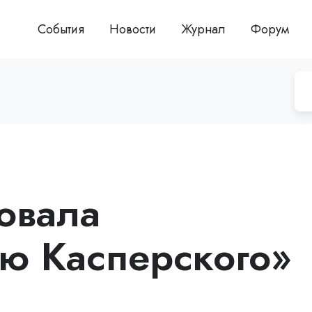
События
Новости
Журнал
Форум
овала
ю Касперского»