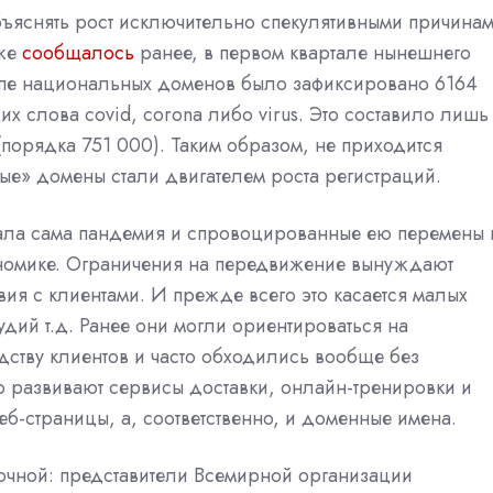
ъяснять рост исключительно спекулятивными причинам
уже
сообщалось
ранее, в первом квартале нынешнего
ппе национальных доменов было зафиксировано 6164
 слова covid, corona либо virus. Это составило лишь
(порядка 751 000). Таким образом, не приходится
ные» домены стали двигателем роста регистраций.
тала сама пандемия и спровоцированные ею перемены 
номике. Ограничения на передвижение вынуждают
ия с клиентами. И прежде всего это касается малых
удий т.д. Ранее они могли ориентироваться на
дству клиентов и часто обходились вообще без
но развивают сервисы доставки, онлайн-тренировки и
еб-страницы, а, соответственно, и доменные имена.
рочной: представители Всемирной организации