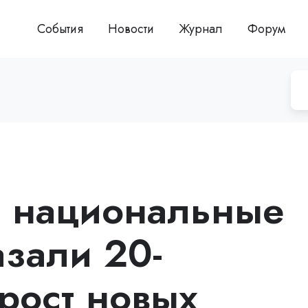
События
Новости
Журнал
Форум
е национальные
зали 20-
рост новых