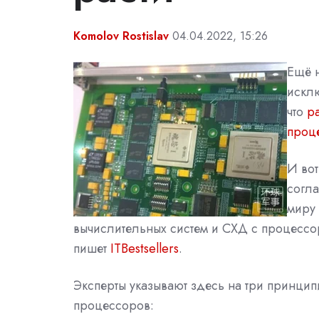
Komolov Rostislav
04.04.2022, 15:26
Ещё н
исклю
что
р
проце
И вот
согла
миру 
вычислительных систем и СХД с процессор
пишет
ITBestsellers
.
Эксперты указывают здесь на три принци
процессоров: