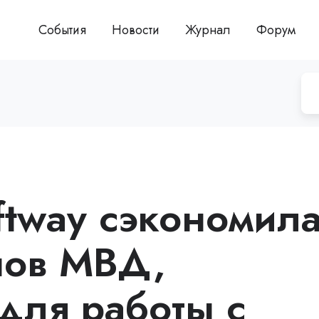
События
Новости
Журнал
Форум
ftway сэкономил
нов МВД,
 для работы с