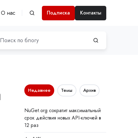
О нас
Подписка
Контакты
а
Недавнее
Темы
Архив
NuGet.org сократит максимальный
срок действия новых API-ключей в
12 раз