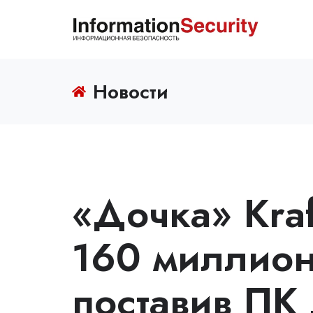
Новости
«Дочка» Kra
160 миллио
поставив ПК