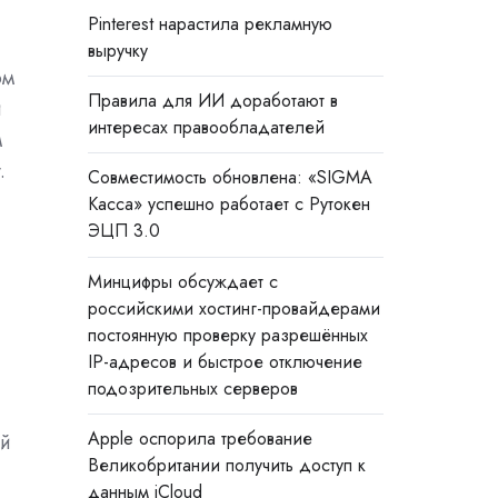
Pinterest нарастила рекламную
выручку
ом
Правила для ИИ доработают в
и
интересах правообладателей
м
.
Совместимость обновлена: «SIGMA
Касса» успешно работает с Рутокен
ЭЦП 3.0
Минцифры обсуждает с
российскими хостинг-провайдерами
постоянную проверку разрешённых
IP-адресов и быстрое отключение
подозрительных серверов
Apple оспорила требование
ей
Великобритании получить доступ к
данным iCloud