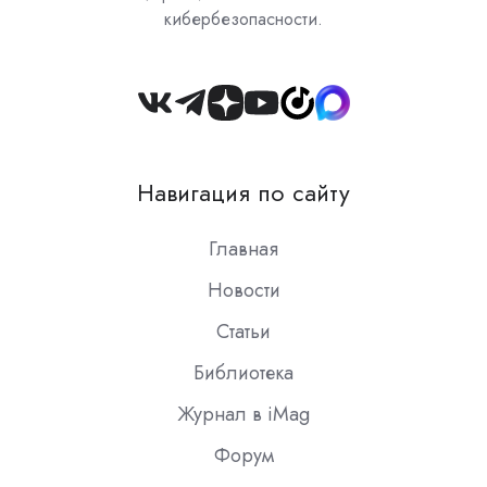
кибербезопасности.
Join
us
on
Навигация по сайту
Slack
Главная
Новости
Статьи
Библиотека
Журнал в iMag
Форум