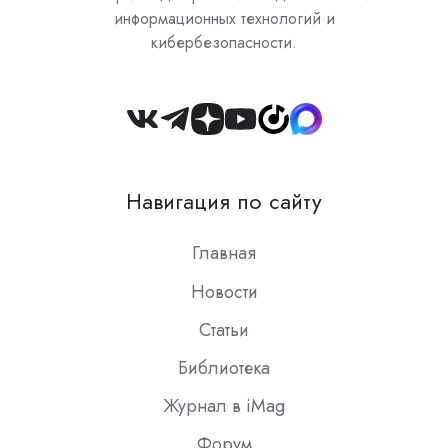
информационных технологий и
кибербезопасности.
Join
us
on
Навигация по сайту
Slack
Главная
Новости
Статьи
Библиотека
Журнал в iMag
Форум