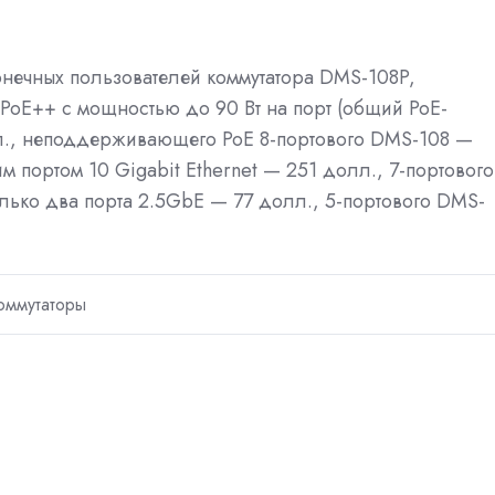
нечных пользователей коммутатора DMS-108P,
PoE++ с мощностью до 90 Вт на порт (общий PoE-
лл., неподдерживающего PoE 8-портового DMS-108 —
 портом 10 Gigabit Ethernet — 251 долл., 7-портового
олько два порта 2.5GbE — 77 долл., 5-портового DMS-
оммутаторы