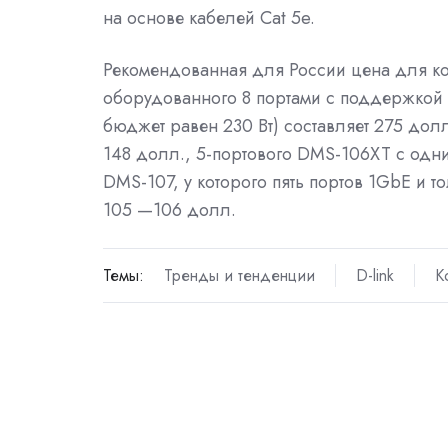
на основе кабелей Cat 5e.
Рекомендованная для России цена для ко
оборудованного 8 портами с поддержкой 
бюджет равен 230 Вт) составляет 275 до
148 долл., 5-портового DMS-106XT с одним
DMS-107, у которого пять портов 1GbE и т
105 —106 долл.
Темы:
Тренды и тенденции
D-link
К