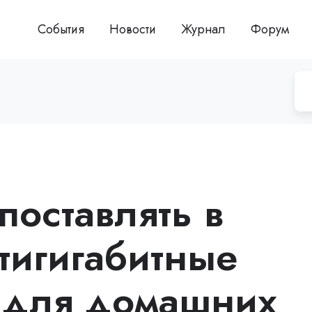
События
Новости
Журнал
Форум
 поставлять в
тигигабитные
 для домашних