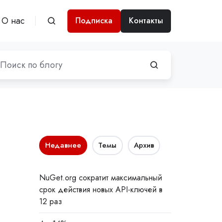
О нас
Подписка
Контакты
Недавнее
Темы
Архив
NuGet.org сократит максимальный
срок действия новых API-ключей в
12 раз