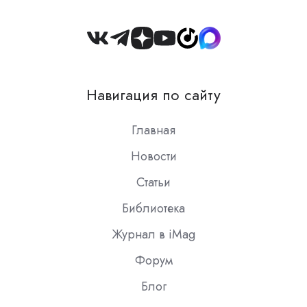
Join
us
on
Навигация по сайту
Slack
Главная
Новости
Статьи
Библиотека
Журнал в iMag
Форум
Блог