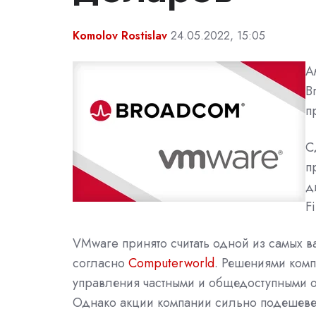
Komolov Rostislav
24.05.2022, 15:05
А
B
п
С
п
д
F
VMware принято считать одной из самых в
согласно
Computerworld
. Решениями комп
управления частными и общедоступными о
Однако акции компании сильно подешевели