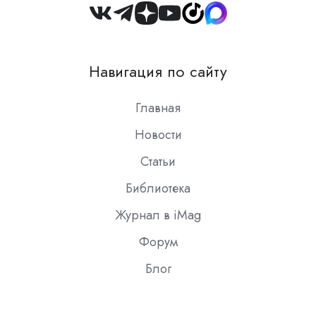
Join
us
on
Навигация по сайту
Slack
Главная
Новости
Статьи
Библиотека
Журнал в iMag
Форум
Блог