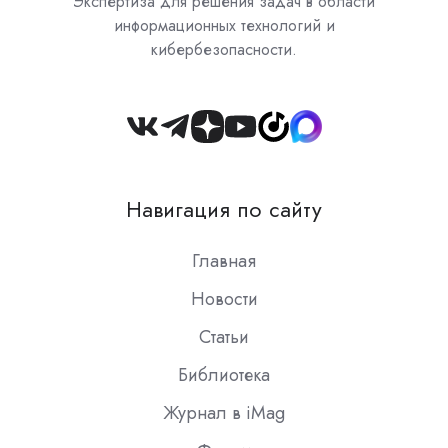
Экспертиза для решения задач в области
информационных технологий и
кибербезопасности.
Join
us
on
Навигация по сайту
Slack
Главная
Новости
Статьи
Библиотека
Журнал в iMag