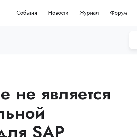
События
Новости
Журнал
Форум
е не является
льной
для SAP