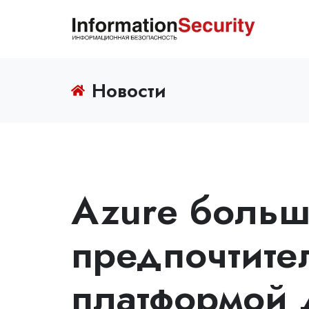
Новости
Azure больш
предпочтите
платформой 