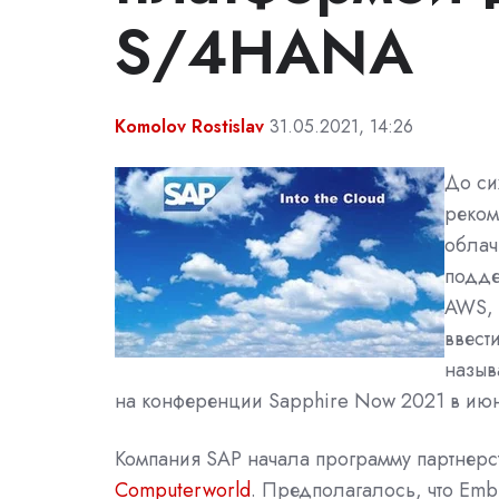
S/4HANA
Komolov Rostislav
31.05.2021, 14:26
До си
реком
облач
подде
AWS, 
ввест
назыв
на конференции Sapphire Now 2021 в июн
Компания SAP начала программу партнерст
Computerworld
. Предполагалось, что Emb