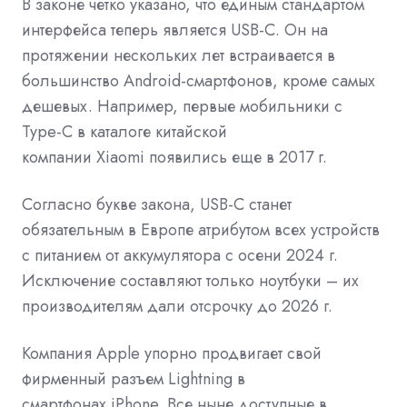
В законе
четко указано, что единым стандартом
интерфейса теперь является
USB-C. Он на
протяжении нескольких лет встраивается в
большинство
Android-смартфонов, кроме самых
дешевых. Например, первые
мобильники
с
Type-C в каталоге китайской
компании
Xiaomi
появились
еще в 2017 г.
Согласно букве закона, USB-C станет
обязательным в Европе атрибутом всех устройств
с питанием от
аккумулятора
с осени 2024 г.
Исключение составляют только
ноутбуки
– их
производителям дали отсрочку до 2026 г.
Компания Apple упорно продвигает свой
фирменный разъем
Lightning
в
смартфонах
iPhone
. Все ныне доступные в