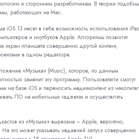
хнологию и сторонним разработчикам. В теории подобн
амм, работающих на Mac.
ма iOS 13 несет в себе
возможность использования
iPad
мпьютеров и ноутбуков Apple. Алгоритмы позволят
а экран планшета совершенно другой контент,
оектами в одном редакторе.
ложение «Музыка» (Music), которое, по данным
полностью заменит эту программу. Пользователи смогут
ми на базе iOS и переносить медиаконтент из накопите
вливать ПО на мобильных гаджетах и осуществлять
астов из «Музыки» вырезана – Apple, вероятно,
. На это может указывать недавний запуск совершенно
пользуется в ТВ-приставке Apple TV).