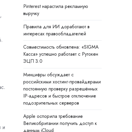
Pinterest нарастила рекламную
выручку
,
Правила для ИИ доработают в
интересах правообладателей
6.
Совместимость обновлена: «SIGMA
Касса» успешно работает с Рутокен
ЭЦП 3.0
Минцифры обсуждает с
российскими хостинг-провайдерами
ac.
постоянную проверку разрешённых
IP-адресов и быстрое отключение
подозрительных серверов
Apple оспорила требование
Великобритании получить доступ к
и и
данным iCloud