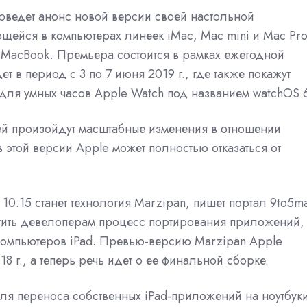
ведет анонс новой версии своей настольной
ейся в компьютерах линеек iMac, Mac mini и Mac Pro
в MacBook. Премьера состоится в рамках ежегодной
в период с 3 по 7 июня 2019 г., где также покажут
для умных часов Apple Watch под названием watchOS 
ней произойдут масштабные изменения в отношении
в этой версии Apple может полностью
отказаться
от
0.15 станет технология Marzipan, пишет портал 9to5m
тить девелоперам процесс портирования приложений,
компьютеров iPad. Превью-версию Marzipan Apple
 г., а теперь речь идет о ее финальной сборке.
ля переноса собственных iPad-приложений на ноутбук