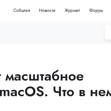
События
Новости
Журнал
Форум
т масштабное
macOS. Что в не