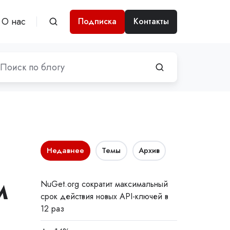
О нас
Подписка
Контакты
Недавнее
Темы
Архив
м
NuGet.org сократит максимальный
срок действия новых API-ключей в
12 раз