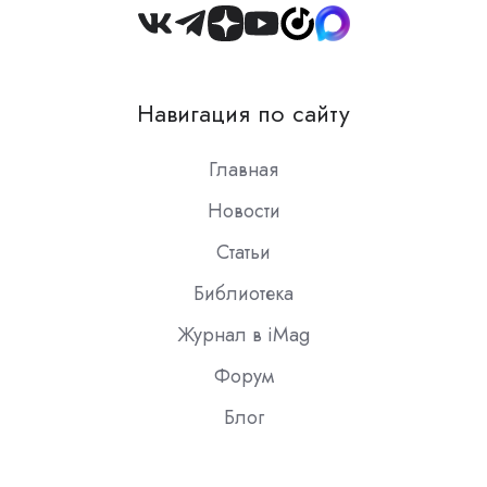
Join
us
on
Навигация по сайту
Slack
Главная
Новости
Статьи
Библиотека
Журнал в iMag
Форум
Блог