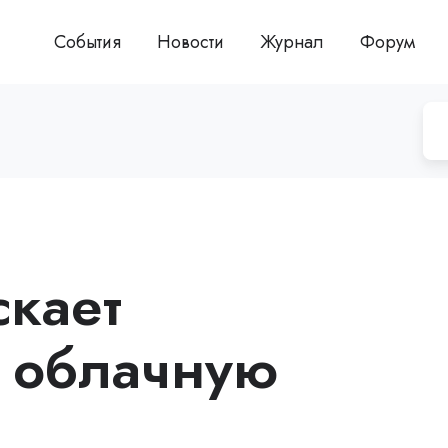
События
Новости
Журнал
Форум
скает
 облачную