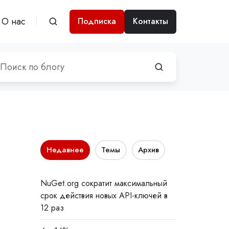
О нас
Подписка
Контакты
Недавнее
Темы
Архив
NuGet.org сократит максимальный
срок действия новых API-ключей в
12 раз