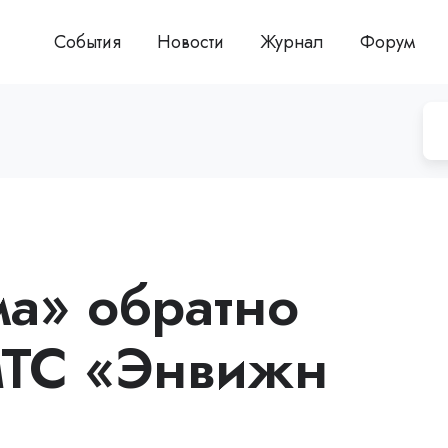
События
Новости
Журнал
Форум
а» обратно
МТС «Энвижн