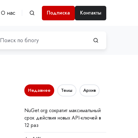
О нас
Подписка
Контакты
Недавнее
Темы
Архив
NuGet.org сократит максимальный
срок действия новых API-ключей в
12 раз