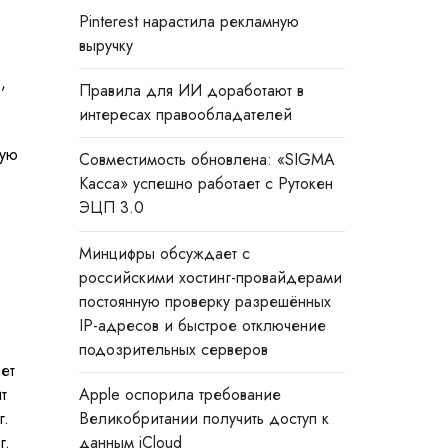
Pinterest нарастила рекламную
выручку
,
Правила для ИИ доработают в
интересах правообладателей
вую
Совместимость обновлена: «SIGMA
Касса» успешно работает с Рутокен
ЭЦП 3.0
Минцифры обсуждает с
российскими хостинг-провайдерами
постоянную проверку разрешённых
IP-адресов и быстрое отключение
подозрительных серверов
ет
Apple оспорила требование
т
Великобритании получить доступ к
г.
данным iCloud
г.