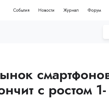
События
Новости
Журнал
Форум
рынок смартфоно
ончит с ростом 1-