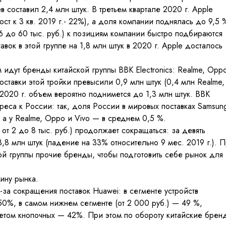
 составил 2,4 млн штук. В третьем квартале 2020 г. Apple
ст к 3 кв. 2019 г.- 22%), а доля компании поднялась до 9,5 
 26 до 60 тыс. руб.) к позициям компании быстро подбираются
тавок в этой группе на 1,8 млн штук в 2020 г. Apple досталось
идут бренды китайской группы BBK Electronics: Realme, Opp
оставки этой тройки превысили 0,9 млн штук (0,4 млн Realme,
 2020 г. объем вероятно поднимется до 1,3 млн штук. BBK
ереса к России: так, доля России в мировых поставках Samsun
, а у Realme, Oppo и Vivo — в среднем 0,5 %.
от 2 до 8 тыс. руб.) продолжает сокращаться: за девять
,8 млн штук (падение на 33% относительно 9 мес. 2019 г.). 
той группы прочие бренды, чтобы подготовить себе рынок для
ину рынка.
за сокращения поставок Huawei: в сегменте устройств
 50%, в самом нижнем сегменте (от 2 000 руб.) — 49 %,
четом кнопочных — 42%. При этом по обороту китайские брен