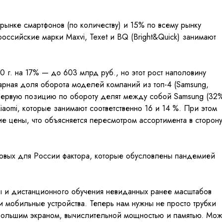
ынке смартфонов (по количеству) и 15% по всему рынку
оссийские марки Maxvi, Texet и BQ (Bright&Quick) занимают
 г. на 17% — до 603 млрд руб., но этот рост наполовину
арная доля оборота моделей компаний из топ-4 (Samsung,
. Первую позицию по обороту делят между собой Samsung (32
iaomi, которые занимают соответственно 16 и 14 %. При этом
ие цены, что объясняется пересмотром ассортимента в сторон
 новых для России фактора, которые обусловлены пандемией
ы и дистанционного обучения невиданных ранее масштабов
 и мобильные устройства. Теперь нам нужны не просто трубки
 большим экраном, вычислительной мощностью и памятью. Мо