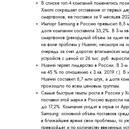
В списке топ-4 компаний поменялись поз
Xiaomi сокращает отставание от первых д
смартфонов, ее поставки за 9 месяцев 202
Импорт Samsung в Россию превысил 8,5 мл
доля компании составила 33,2%. В 3-м к
смартфонов (рекордный объем за один кв
на фоне проблем у Huawei, несмотря на з
очередь за счет дорогих флагманских мод
устройств с ценой от 26 тыс. руб. выросли
Huawei теряет лидерство в России. В 3-м 
на 45 % по отношению к 3 кв. 2019 г.). В
Huawei составил 6,7 млн штук, а доля к
произошло по всем ценовым группам.
Самые быстрые темпы роста в России у Xi
поставки этой марки в Россию выросли на
до 17,2%. Компания уходит в отрыв от App
Samsung: основной объем поставокв сред
в ближайшее время свои проблемы, то уже 
превзойдет и по количеству ввезенных уст