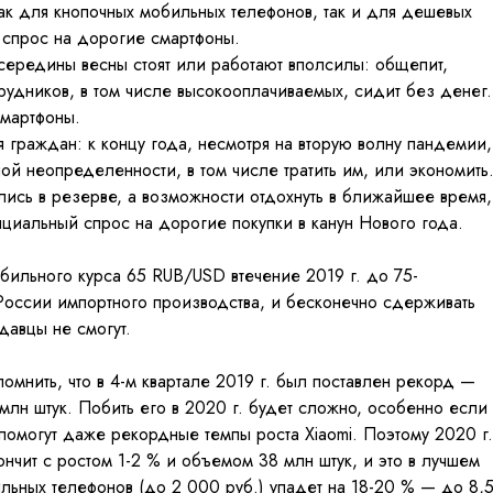
как для кнопочных мобильных телефонов, так и для дешевых
 спрос на дорогие смартфоны.
 середины весны стоят или работают вполсилы: общепит,
рудников, в том числе высокооплачиваемых, сидит без денег.
смартфоны.
 граждан: к концу года, несмотря на вторую волну пандемии,
ой неопределенности, в том числе тратить им, или экономить
лись в резерве, а возможности отдохнуть в ближайшее время,
енциальный спрос на дорогие покупки в канун Нового года.
бильного курса 65 RUB/USD втечение 2019 г. до 75-
России импортного производства, и бесконечно сдерживать
давцы не смогут.
помнить, что в 4-м квартале 2019 г. был поставлен рекорд —
 млн штук. Побить его в 2020 г. будет сложно, особенно если
 помогут даже рекордные темпы роста Xiaomi. Поэтому 2020 г.
ончит с ростом 1-2 % и объемом 38 млн штук, и это в лучшем
льных телефонов (до 2 000 руб.) упадет на 18-20 % — до 8,5