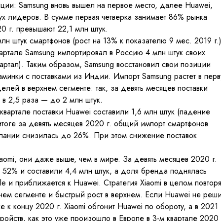
иции: Samsung вновь вышел на первое место, далее Huawei,
вух лидеров. В сумме первая четверка занимает 86% рынка
0 г. превышают 22,1 млн штук.
н штук смартфонов (рост на 13% к показателю 9 мес. 2019 г.)
вартале Samsung импортировал в Россию 4 млн штук своих
артал). Таким образом, Samsung восстановил свои позиции
аминки с поставками из Индии. Импорт Samsung растет в пер
елей в верхнем сегменте: так, за девять месяцев поставки
 в 2,5 раза — до 2 млн штук.
квартале поставки Huawei составили 1,6 млн штук (падение
 итоге за девять месяцев 2020 г. общий импорт смартфонов
омпании снизилась до 26%. При этом снижение поставок
aomi, они даже выше, чем в мире. За девять месяцев 2020 г.
 52% и составили 4,4 млн штук, а доля бренда поднялась
le и приближается к Huawei. Стратегия Xiaomi в целом повторя
нем сегменте и быстрый рост в верхнем. Если Huawei не реши
к концу 2020 г. Xiaomi обгонит Huawei по обороту, а в 2021 
ройств, как это уже произошло в Европе в 3-м квартале 2020 