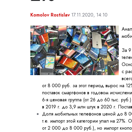
Komolov Rostislav
17.11.2020, 14:10
Анал
моби
За 9
теле
Осно
с ра
всег
от 8 000 руб. за этот период вырос на 1
поставок смартфонов в годовом исчислен
6-я ценовая группа (от 26 до 60 тыс. руб.
в 2019 г. до 3,9 млн штук в 2020 г. Поста
Доля мобильных телефонов ценой до 8 000
т.е. импорт этой категории упал на 27%.
от 2 000 до 8 000 руб.), но импорт кноп