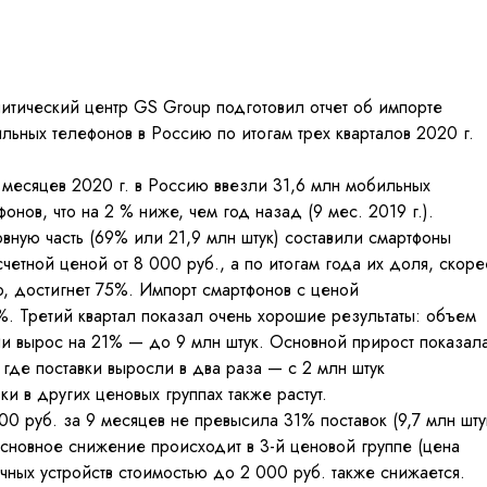
итический центр GS Group подготовил отчет об импорте
льных телефонов в Россию по итогам трех кварталов 2020 г.
 месяцев 2020 г. в Россию ввезли 31,6 млн мобильных
фонов, что на 2 % ниже, чем год назад (9 мес. 2019 г.).
вную часть (69% или 21,9 млн штук) составили смартфоны
счетной ценой от 8 000 руб., а по итогам года их доля, скоре
о, достигнет 75%. Импорт смартфонов с ценой
2%. Третий квартал показал очень хорошие результаты: объем
ии вырос на 21% — до 9 млн штук. Основной прирост показал
) где поставки выросли в два раза — с 2 млн штук
вки в других ценовых группах также растут.
 руб. за 9 месяцев не превысила 31% поставок (9,7 млн шту
 Основное снижение происходит в 3-й ценовой группе (цена
очных устройств стоимостью до 2 000 руб. также снижается.