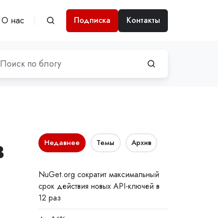
О нас
Подписка
Контакты
в
Недавнее
Темы
Архив
NuGet.org сократит максимальный
срок действия новых API-ключей в
12 раз