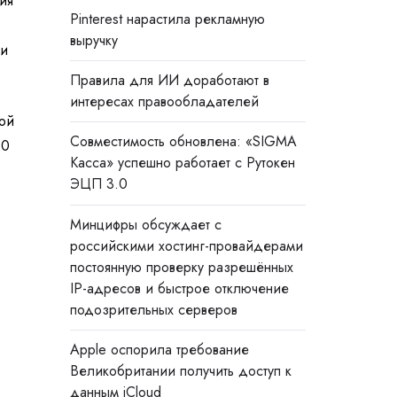
ия
Pinterest нарастила рекламную
выручку
 и
Правила для ИИ доработают в
интересах правообладателей
ой
Совместимость обновлена: «SIGMA
00
Касса» успешно работает с Рутокен
ЭЦП 3.0
Минцифры обсуждает с
российскими хостинг-провайдерами
постоянную проверку разрешённых
IP-адресов и быстрое отключение
подозрительных серверов
Apple оспорила требование
Великобритании получить доступ к
данным iCloud