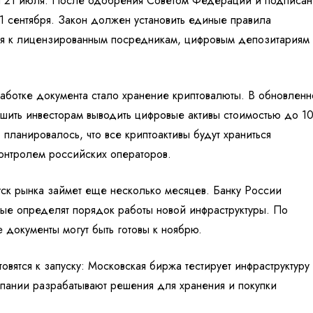
ся 21 июля. После одобрения Советом Федерации и подписан
 1 сентября. Закон должен установить единые правила
ия к лицензированным посредникам, цифровым депозитариям
ботке документа стало хранение криптовалюты. В обновленн
шить инвесторам выводить цифровые активы стоимостью до 1
планировалось, что все криптоактивы будут храниться
онтролем российских операторов.
ск рынка займет еще несколько месяцев. Банку России
рые определят порядок работы новой инфраструктуры. По
документы могут быть готовы к ноябрю.
вятся к запуску: Московская биржа тестирует инфраструктуру
мпании разрабатывают
решения для хранения и покупки