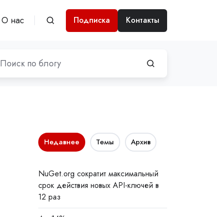
О нас
Подписка
Контакты
Недавнее
Темы
Архив
NuGet.org сократит максимальный
срок действия новых API-ключей в
12 раз