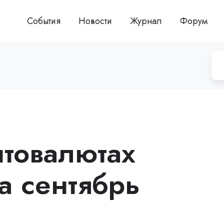
События
Новости
Журнал
Форум
птовалютах
а сентябрь