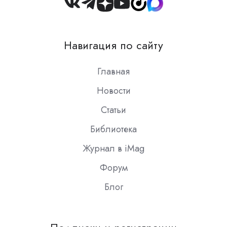
Join
us
on
Навигация по сайту
Slack
Главная
Новости
Статьи
Библиотека
Журнал в iMag
Форум
Блог