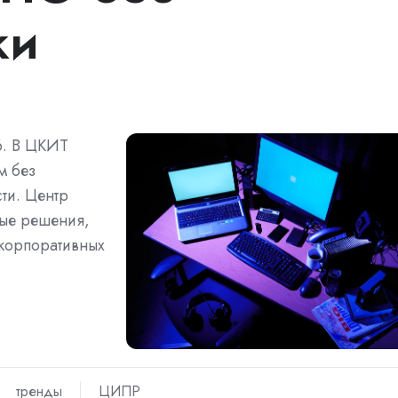
ки
6. В ЦКИТ
м без
ти. Центр
ные решения,
корпоративных
тренды
ЦИПР