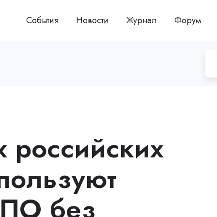
События
Новости
Журнал
Форум
 российских
пользуют
 ПО без