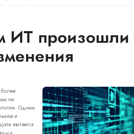
м ИТ произошли
зменения
к более
ым на
нологии. Одним
рынка и
укта является
еды к