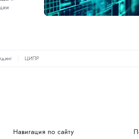
нции
лдинг
ЦИПР
Навигация по сайту
П