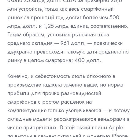
около 25 млрд долл. США за примерно 20,6
млн устройств, тогда как весь смартфонный
рынок за прошлый год достиг более чем 500
млрд долл. и 1,25 млрд единиц соответственно.
Таким образом, условная рыночная цена
среднего складня — 961 долл. — практически
двукратно превосходит таковую для среднего по
рынку в целом смартфона; 400 долл.
Конечно, и себестоимость столь сложного в
производстве гаджета заметно выше, но норма
прибыли для прочих разновидностей
смартфонов с ростом расценок на
комплектующие только увеличивается — и потому
складные модели рассматриваются вендорами в
числе приоритетных. В этой связи планы Apple
по выходу в сегмент складней с моделью iPhone