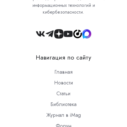
информационных технологий и
кибербезопасности.
Join
us
on
Навигация по сайту
Slack
Главная
Новости
Статьи
Библиотека
Журнал в iMag
Форум