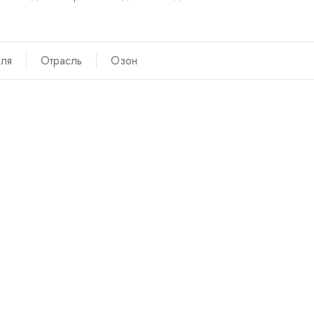
вля
Отрасль
Озон