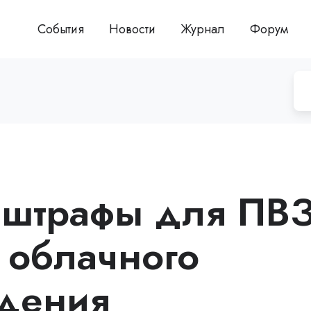
События
Новости
Журнал
Форум
 штрафы для ПВ
е облачного
дения