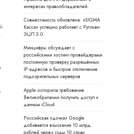
интересах правообладателей
Совместимость обновлена: «SIGMA
й.
Касса» успешно работает с Рутокен
ЭЦП 3.0
.
Минцифры обсуждает с
российскими хостинг-провайдерами
постоянную проверку разрешённых
и
IP-адресов и быстрое отключение
подозрительных серверов
Apple оспорила требование
n
Великобритании получить доступ к
данным iCloud
Российская «дочка» Google
добивается взыскания 10 млрд
рублей через суды 10 стран