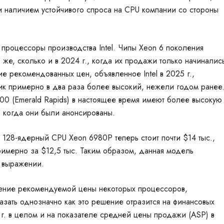
и наличием устойчивого спроса на
CPU
компании со стороны
процессоры производства Intel.
Чипы
Xeon
6 поколения
ко же, сколько и в 2024 г., когда их продажи только начиналис
е рекомендованных цен, объявленное Intel в 2025 г.,
ик примерно в два раза более высокий, нежели годом ранее
0 (Emerald Rapids) в настоящее время имеют более высокую
, когда они были анонсированы.
 128-ядерный CPU Xeon 6980P теперь стоит почти $14 тыс.,
римерно за $12,5 тыс. Таким образом, данная модель
 выражении.
ышение рекомендуемой цены некоторых
процессоров
,
азать однозначно как это решение отразится на финансовых
г. в целом и на показателе средней цены продажи (ASP) в