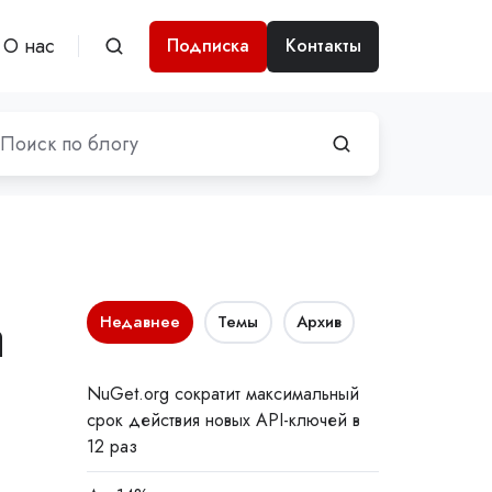
О нас
Подписка
Контакты
а
Недавнее
Темы
Архив
NuGet.org сократит максимальный
срок действия новых API-ключей в
12 раз