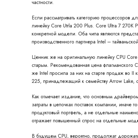
частности.
Если рассматривать категорию процессоров дл
линейку Core Utrla 200 Plus. Core Ultra 7 270K
конкретной модели. Оба чипа являются предст
производственного партнера Intel –
тайваньско
Ценник же на оригинальную линейку СPU Core U
старым. Рекомендованная цена флагманского Co
же Intel просила за них на старте продаж во II 
225, принадлежащий к семейству
Arrow Lake, 
Как отмечает издание, что основным драйвером
затраты в цепочках поставок компании, иначе 
продуктовый портфель, а не отдельные наимено
отражает повышенный спрос на отдельные мод
В будущем CPU, вероятно, продолжат дорожать,