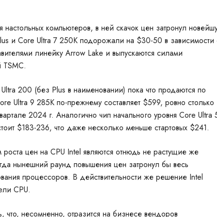
я
настольных
компьютеров, в ней скачок цен затронул новейш
 Plus и Core Ultra 7 250K подорожали на $30-50 в зависимости 
авителями линейку Arrow Lake и выпускаются силами
й TSMC.
ltra 200 (без Plus в наименовании) пока что продаются по
re Ultra 9 285K по-прежнему составляет $599, ровно столько
квартале 2024 г. Аналогично чип начального уровня Core Ultra 
стоит $183-236, что даже несколько меньше стартовых $241.
 роста цен на CPU Intel являются отнюдь не растущие же
тогда нынешний раунд повышения цен затронул бы весь
вания процессоров. В действительности же решение Intel
ели CPU.
 что, несомненно, отразится на бизнесе вендоров