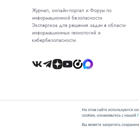
Журнал, онлайн-портал и Форум по
информационной безопасности.
Экспертиза для решения задач в области
информационных технологий и
кибербезопасности.
Join
us
on
Slack
На этом сайте используются co
cookies, ознакомьтесь с нашей
Copyright © 2026 ООО "Гротек"
Вы можете запретить сохранени