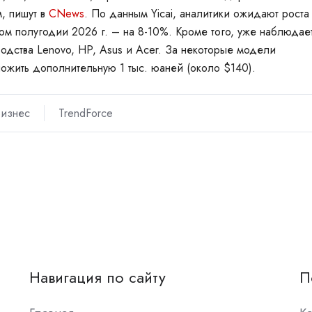
, пишут в
CNews
. По данным Yicai, аналитики ожидают роста
м полугодии 2026 г. – на 8-10%. Кроме того, уже наблюдае
водства
Lenovo,
HP,
Asus
и
Acer. За некоторые модели
ожить дополнительную 1 тыс. юаней (около $140).
изнес
TrendForce
Навигация по сайту
П