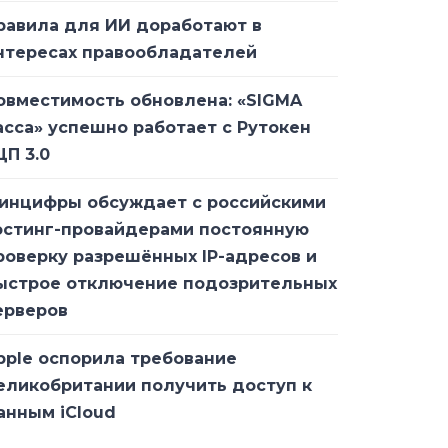
равила для ИИ доработают в
нтересах правообладателей
овместимость обновлена: «SIGMA
асса» успешно работает с Рутокен
ЦП 3.0
инцифры обсуждает с российскими
остинг-провайдерами постоянную
роверку разрешённых IP-адресов и
ыстрое отключение подозрительных
ерверов
pple оспорила требование
еликобритании получить доступ к
анным iCloud