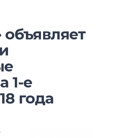
ошение сторон экранов
литики. Во втором квартале
ием сторон 17,5:9 впервые
с соотношением 16:9. С
 объявляет
 китайских производителей
ровом рынке размер экрана и
и
тать все большее значение.
енений тарифов в торговле между
ые
аналитики пока затрудняются. Еще
нет распространение технологий
а 1-е
18 года
 их партнеры постараются убедить
упки новых устройств с
и.
,