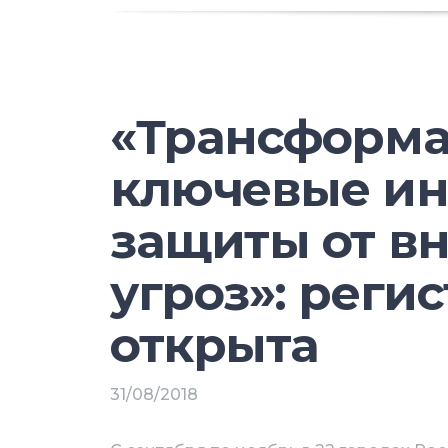
преступных целях, не всегда поняте
развиваться биометрия, ее перспек
таким вопросом мы обратились к 
читателя следить за серией матер
«Трансформа
комментировать, дискутировать.
ключевые ин
защиты от в
угроз»: реги
открыта
31/08/2018