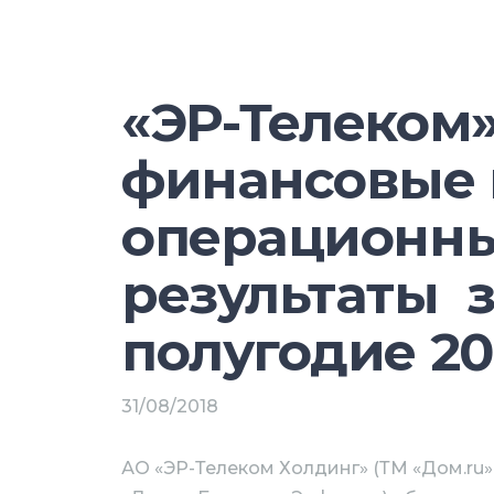
их доля вырастет до 84,5%. Соотн
приближается к 18:9, отмечают ана
количество смартфонов с соотношен
превысило количество смартфонов 
«ЭР-Телеком»
продолжением укрепления позиций
(Huawei, OPPO, vivo, Xiaomi) на ми
финансовые 
соотношение сторон будут приобре
Предсказать влияние быстрых изм
операционн
США и Китаем на состояние рынка 
одним важным фактором скоро ста
результаты з
5G.
полугодие 20
Производители, операторы связи и
потребителей в необходимости пок
31/08/2018
поддержкой 5G, полагают аналитик
АО «ЭР-Телеком Холдинг» (ТМ «Дом.ru»