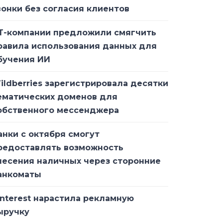
вонки без согласия клиентов
Т-компании предложили смягчить
равила использования данных для
бучения ИИ
ildberries зарегистрировала десятки
ематических доменов для
обственного мессенджера
анки с октября смогут
редоставлять возможность
несения наличных через сторонние
анкоматы
interest нарастила рекламную
ыручку