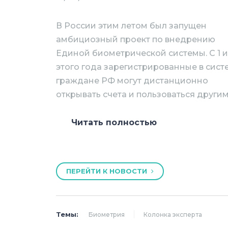
В России этим летом был запущен
амбициозный проект по внедрению
Единой биометрической системы. С 1 
этого года зарегистрированные в сист
граждане РФ могут дистанционно
открывать счета и пользоваться други
Читать полностью
Уже сегодня многие пользуются те
новый айфон или оформляя загранп
Впоследствии биометрия позволит
ПЕРЕЙТИ К НОВОСТИ
контроль или вовсе отказаться от п
преступников, оптимальнее использо
предпочтениях и привычках клиенто
правило, с совершенствованием те
Темы:
Биометрия
Колонка эксперта
свобода, появляются риски исполь