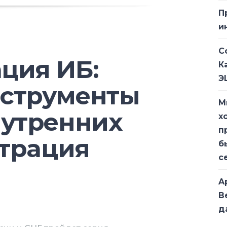
П
н вопрос хранения. Как будет
и
тивы и опасности ее внедрения – с
нашим экспертам. Приглашаем
С
иалов, посвященных биометрии,
ция ИБ:
К
Э
струменты
М
нутренних
х
п
страция
б
с
A
В
д