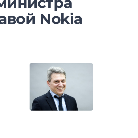
министра
римеры расследований, расскажут
 отрасли в целом на основе кейсов
лавой Nokia
неров. Нам приятно, что число
Show становится одним из
ий года», – прокомментировал
«СёрчИнформ»
Лев Матвеев.
rm-2018
ды ИБ
 внутренних угроз:
ешний вектор и внутренние
 отвечать за управление
сти, программные решения для
 стратегии, направленной на