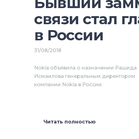
Бывший зам
мероприятия. Спикеры приведут п
о трендах развития ИБ-продуктов и
связи стал г
из практики наших клиентов и парт
участников только растет, и Road 
в России
крупнейших отраслевых мероприят
председатель совета директоров 
31/08/2018
Программа Road Show SearchInfo
Nokia объявила о назначении Рашида
Исмаилова генеральным директором
1. Современные технологии и трен
компании Nokia в России.
2. Ключевые инструменты защиты от
Направления защиты данных: вн
Читать полностью
угрозы.
На этой должности Исмаилов будет
Современные угрозы безопасно
деятельностью Nokia и реализацию
борьбы с ними.