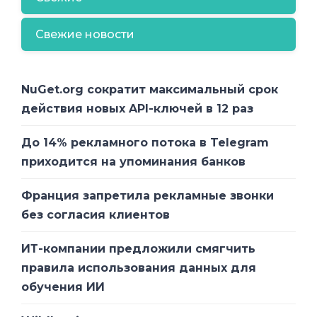
зависимость от одного поставщика (AS
Свежие новости
28910). В Туркменистане есть только один
вышестоящий поставщик: “Ростелеком”.
Индекс Таджикистана “гораздо” лучше
NuGet.org сократит максимальный срок
со значением в 78,14% нестабильности,
действия новых API-ключей в 12 раз
что ставит страну на 202-е место в общем
рейтинге. Четвертой страной региона с
До 14% рекламного потока в Telegram
высоким значением нестабильности
приходится на упоминания банков
является Азербайджан, хотя его 47%-ая
зависимость от AS 29049 не так плоха по
Франция запретила рекламные звонки
сравнению с остальными.
без согласия клиентов
Компания делает вывод, что
ИТ-компании предложили смягчить
конкуренция на рынке интернет-
правила использования данных для
провайдеров приводит к динамичному
обучения ИИ
развитию их сетей. Соответственно,