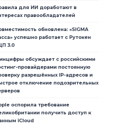
равила для ИИ доработают в
нтересах правообладателей
овместимость обновлена: «SIGMA
асса» успешно работает с Рутокен
ЦП 3.0
инцифры обсуждает с российскими
остинг-провайдерами постоянную
роверку разрешённых IP-адресов и
ыстрое отключение подозрительных
ерверов
pple оспорила требование
еликобритании получить доступ к
анным iCloud