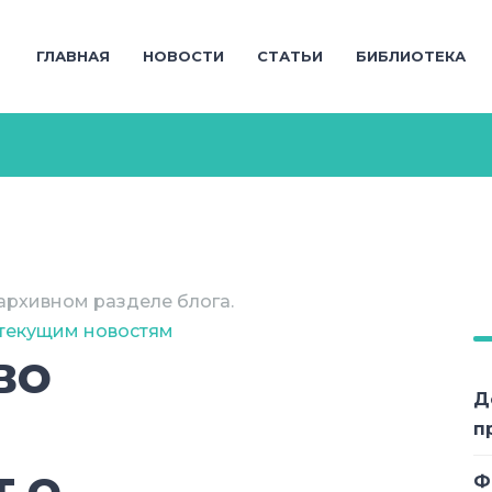
ГЛАВНАЯ
НОВОСТИ
СТАТЬИ
БИБЛИОТЕКА
архивном разделе блога.
 текущим новостям
во
Д
п
 о
Ф