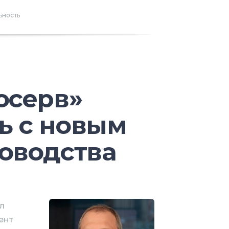
остепенно снижаться.
ьность
 реальности на смартфонах и
ее, чем на шлемах, отмечают
ение AR-шлемов задерживается.
 основном разработчики
тогда как деловые AR-приложения
осерв»
и кабельных AR-шлемов. К 2020
д, после чего темп роста резко
ь с новым
 2022 году в мире будет продано
ководства
-шлемов в 2019 году рост
гнет 8,6 млн. Рост будет связан с
тономных шлемов, особенно в
л
 VR-шлемов без экранов будут
ент