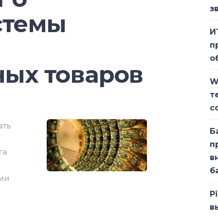
з
стемы
И
а
п
о
ых товаров
W
т
с
ать
Б
п
га
в
б
вии
P
в