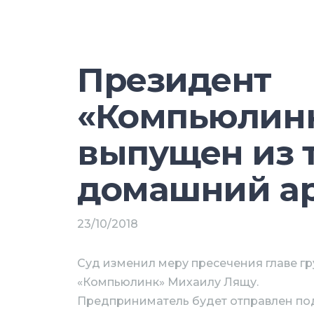
заместитель генерального директора
занимал различные должности в груп
управляющего директора департам
бизнеса, а с 2017 по 2018 гг. – упр
Президент
бюджетированию и проектной дея
информационных технологий.
«Компьюлин
Место в правлении также достало
выпущен из 
«Техносерва» Игнату Ваньковичу, кот
проработал в должности заместит
домашний ар
«дочки» ВЭБ – компании «ВЭБ-лизи
в состав правления вошли: Татьяна
23/10/2018
развития инновационных продуктов
Булгаков, генеральный директор «Т
Суд изменил меру пресечения главе г
ГК «Техносерв»); Владимир Волков,
«Компьюлинк» Михаилу Лящу.
«Техносерва»; Александр Егоров, 
Предприниматель будет отправлен по
(входит в ГК «Техносерв»); Евгени