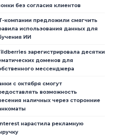
вонки без согласия клиентов
Т-компании предложили смягчить
равила использования данных для
бучения ИИ
ildberries зарегистрировала десятки
ематических доменов для
обственного мессенджера
анки с октября смогут
редоставлять возможность
несения наличных через сторонние
анкоматы
interest нарастила рекламную
ыручку