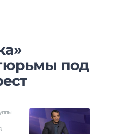
 «Техносерва». С 2013 г. он
пе ВТБ: в период 2013-2017 гг. –
ента координации и анализа
авляющего директора по
тельности департамента
ка»
сь финансовому директору
тюрьмы под
орый с 2017 по 2018 гг.
еля финансового директора
ест
нг». Помимо Борзова и Ванькевича,
 Архарова, директор департамента
 и сервисов «Техносерва»; Кирилл
ехносерв консалтинга» (входит в
руппы
 технический директор
генеральный директор «Рексофта»
д
й Закрепин, коммерческий директор