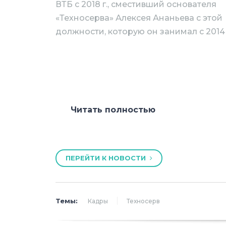
ВТБ с 2018 г., сместивший основателя
«Техносерва» Алексея Ананьева с этой
должности, которую он занимал с 2014 
Читать полностью
Теперь Ананьев возглавит новый орг
войдет оперативное управление гр
определения стратегии, инвестиц
ПЕРЕЙТИ К НОВОСТИ
формирование системы мотивации 
менеджмента, а также надзор за а
эффективностью систем управления
Темы:
Кадры
Техносерв
В состав правления вошел Тимофе