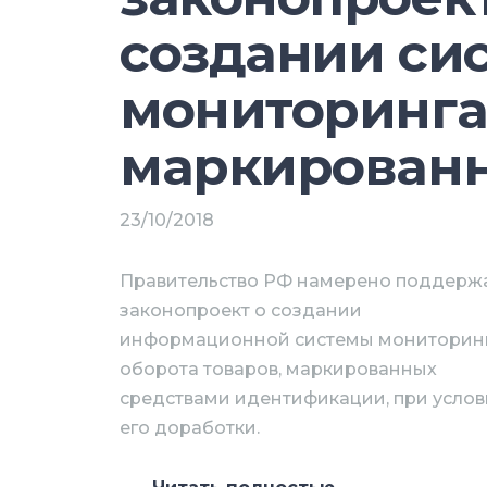
создании си
мониторинг
маркированн
23/10/2018
Правительство РФ намерено поддерж
законопроект о создании
информационной системы мониторин
оборота товаров, маркированных
средствами идентификации, при усло
его доработки.